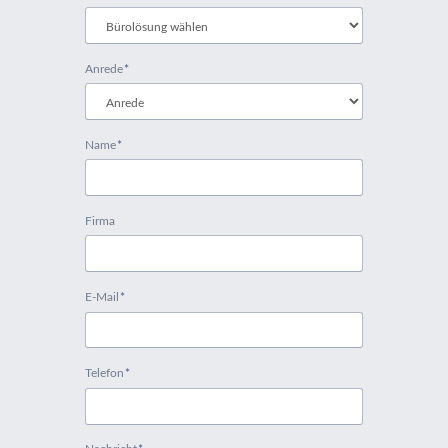
Pflichtfeld
Anrede
*
Pflichtfeld
Name
*
Firma
Pflichtfeld
E-Mail
*
Pflichtfeld
Telefon
*