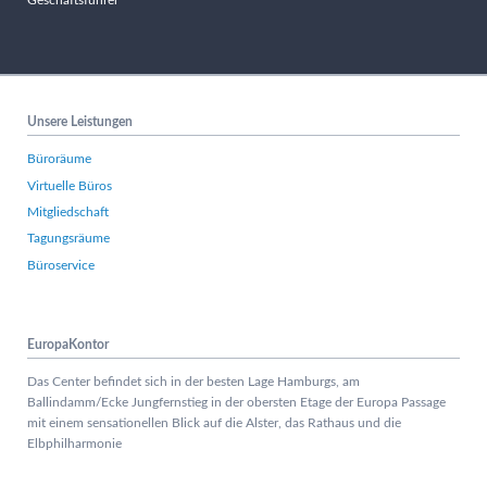
Unsere Leistungen
Büroräume
Virtuelle Büros
Mitgliedschaft
Tagungsräume
Büroservice
EuropaKontor
Das Center befindet sich in der besten Lage Hamburgs, am
Ballindamm/Ecke Jungfernstieg in der obersten Etage der Europa Passage
mit einem sensationellen Blick auf die Alster, das Rathaus und die
Elbphilharmonie