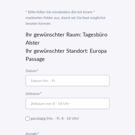
* Bitte füllen Sie mindestens die mit einem *
markierten Felder aus, damit wir Sie best möglichst
beraten können.
Ihr gewünschter Raum:
Tagesbüro
Alster
Ihr gewünschter Standort:
Europa
Passage
Pflichtfeld
Datum
*
Pflichtfeld
Zeitraum
*
ganztägig (Mo. - Fr. 8 - 18 Uhr)
Pflichtfeld
Anrede
*