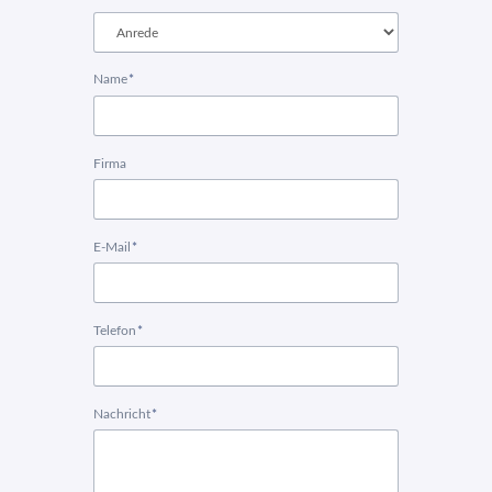
Pflichtfeld
Name
*
Firma
Pflichtfeld
E-Mail
*
Pflichtfeld
Telefon
*
Pflichtfeld
Nachricht
*