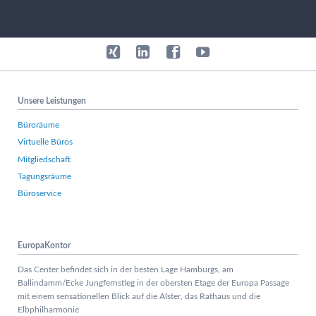
Unsere Leistungen
Büroräume
Virtuelle Büros
Mitgliedschaft
Tagungsräume
Büroservice
EuropaKontor
Das Center befindet sich in der besten Lage Hamburgs, am
Ballindamm/Ecke Jungfernstieg in der obersten Etage der Europa Passage
mit einem sensationellen Blick auf die Alster, das Rathaus und die
Elbphilharmonie