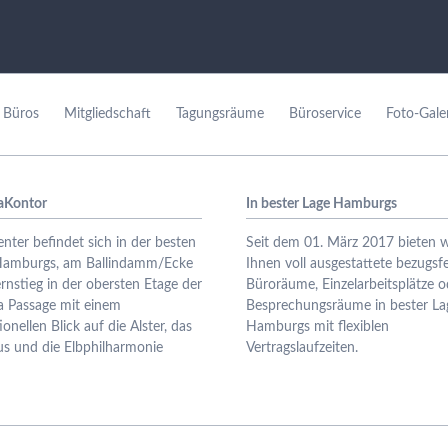
e Büros
Mitgliedschaft
Tagungsräume
Büroservice
Foto-Gale
aKontor
In bester Lage Hamburgs
nter befindet sich in der besten
Seit dem 01. März 2017 bieten w
Hamburgs, am Ballindamm/Ecke
Ihnen voll ausgestattete bezugsfe
rnstieg in der obersten Etage der
Büroräume, Einzelarbeitsplätze o
a Passage mit einem
Besprechungsräume in bester La
ionellen Blick auf die Alster, das
Hamburgs mit flexiblen
s und die Elbphilharmonie
Vertragslaufzeiten.