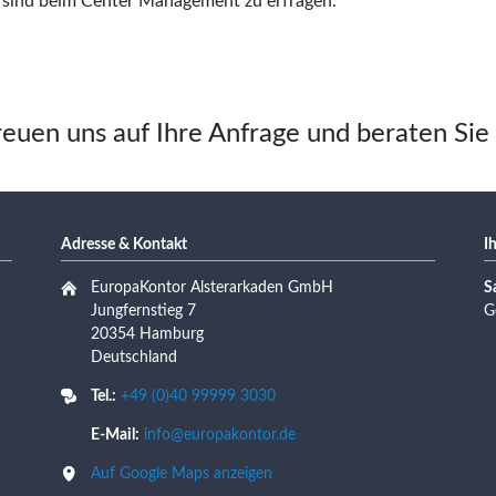
 sind beim Center Management zu erfragen.
reuen uns auf Ihre Anfrage und beraten Sie
Adresse & Kontakt
I
EuropaKontor Alsterarkaden GmbH
S
Jungfernstieg 7
G
20354 Hamburg
Deutschland
Tel.:
+49 (0)40 99999 3030
E-Mail:
info@europakontor.de
Auf Google Maps anzeigen