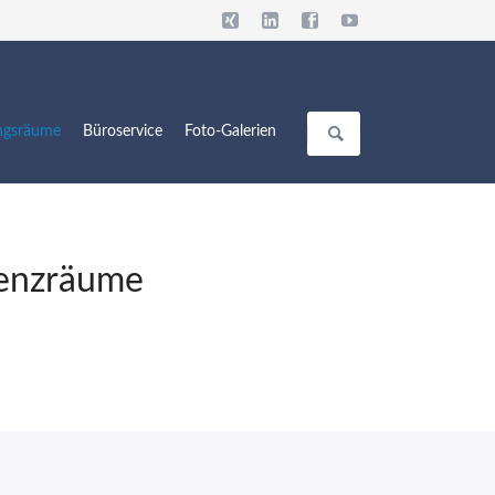
Navigation
überspringen
ngsräume
Büroservice
Foto-Galerien
Galerie-Europapassage
Galerie-Alsterarkaden
renzräume