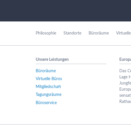
Navigation
überspringen
Philosophie
Standorte
Büroräume
Virtuell
Unsere Leistungen
Europ
Büroräume
Das Ce
Lage 
Virtuelle Büros
Jungfe
Mitgliedschaft
Europ
Tagungsräume
sensat
Rathau
Büroservice