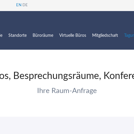
EN
DE
ie
Standorte
Büroräume
Virtuelle Büros
Mitgliedschaft
Tagu
Europa Passage
Alsterarkaden
os, Besprechungsräume, Konfe
Ihre Raum-Anfrage