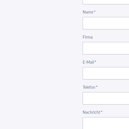
Pflichtfeld
Name
*
Firma
Pflichtfeld
E-Mail
*
Pflichtfeld
Telefon
*
Pflichtfeld
Nachricht
*