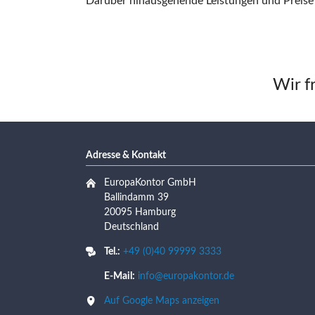
Darüber hinausgehende Leistungen und Preise
Wir f
Adresse & Kontakt
EuropaKontor GmbH
Ballindamm 39
20095 Hamburg
Deutschland
Tel.:
+49 (0)40 99999 3333
E-Mail:
info@europakontor.de
Auf Google Maps anzeigen