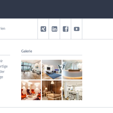
rien
Galerie
ir
rtige
der
ge